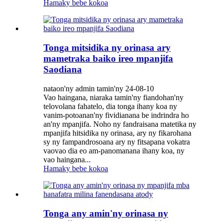
Hamaky bebe kokoa
Tonga mitsidika ny orinasa ary
mametraka baiko ireo mpanjifa
Saodiana
nataon'ny admin tamin'ny 24-08-10
Vao haingana, niaraka tamin'ny fiandohan'ny
telovolana fahatelo, dia tonga ihany koa ny
vanim-potoanan'ny fividianana be indrindra ho
an'ny mpanjifa. Noho ny fandraisana matetika ny
mpanjifa hitsidika ny orinasa, ary ny fikarohana
sy ny fampandrosoana ary ny fitsapana vokatra
vaovao dia eo am-panomanana ihany koa, ny
vao haingana...
Hamaky bebe kokoa
Tonga any amin'ny orinasa ny