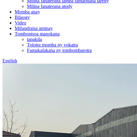
Milina fanaterana lamba famaohana tarehy
Milina fanaterana atody
Momba anay
Bilaogy
Video
Mifandraisa aminay
Tombontsoa manokana
tapakila
Tolotra momba ny vokatra
Famakafakana ny tombombarotra
English