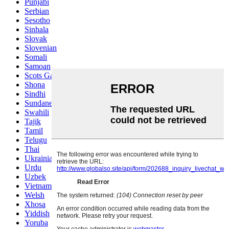
Punjabi
Serbian
Sesotho
Sinhala
Slovak
Slovenian
Somali
Samoan
Scots Gaelic
Shona
Sindhi
Sundanese
Swahili
Tajik
Tamil
Telugu
Thai
Ukrainian
Urdu
Uzbek
Vietnamese
Welsh
Xhosa
Yiddish
Yoruba