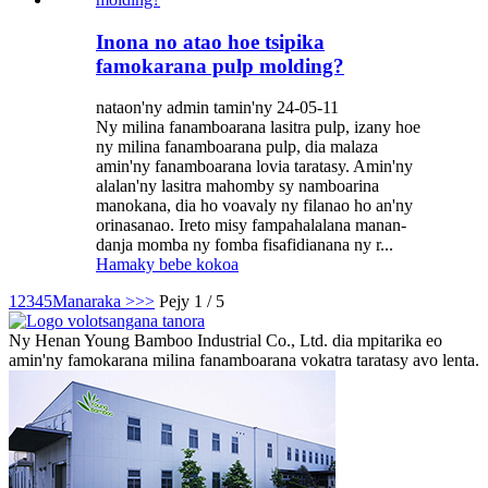
Inona no atao hoe tsipika
famokarana pulp molding?
nataon'ny admin tamin'ny 24-05-11
Ny milina fanamboarana lasitra pulp, izany hoe
ny milina fanamboarana pulp, dia malaza
amin'ny fanamboarana lovia taratasy. Amin'ny
alalan'ny lasitra mahomby sy namboarina
manokana, dia ho voavaly ny filanao ho an'ny
orinasanao. Ireto misy fampahalalana manan-
danja momba ny fomba fisafidianana ny r...
Hamaky bebe kokoa
1
2
3
4
5
Manaraka >
>>
Pejy 1 / 5
Ny Henan Young Bamboo Industrial Co., Ltd. dia mpitarika eo
amin'ny famokarana milina fanamboarana vokatra taratasy avo lenta.