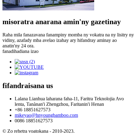
misoratra anarana amin'ny gazetinay
Raha mila fanazavana fanampiny momba ny vokatra na ny lisitry ny
vidiny, azafady mba avelao izahay ary hifandray aminay ao
anatin'ny 24 ora.
fanadihadiana izao
fifandraisana
us
Lalana Lianhua laharana faha-11, Faritra Teknolojia Avo
lenta, Tanànan'i Zhengzhou, Faritanin'i Henan
+86 18851627573
mikeyao@hnyoungbamboo.com
0086 18851627573
© Zo rehetra voatokana - 2010-2023.