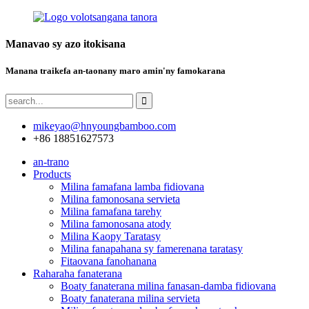
Manavao sy azo itokisana
Manana traikefa an-taonany maro amin'ny famokarana
mikeyao@hnyoungbamboo.com
+86 18851627573
an-trano
Products
Milina famafana lamba fidiovana
Milina famonosana servieta
Milina famafana tarehy
Milina famonosana atody
Milina Kaopy Taratasy
Milina fanapahana sy famerenana taratasy
Fitaovana fanohanana
Raharaha fanaterana
Boaty fanaterana milina fanasan-damba fidiovana
Boaty fanaterana milina servieta