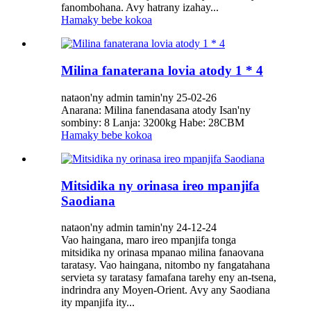
fanombohana. Avy hatrany izahay...
Hamaky bebe kokoa
Milina fanaterana lovia atody 1 * 4
nataon'ny admin tamin'ny 25-02-26
Anarana: Milina fanendasana atody Isan'ny
sombiny: 8 Lanja: 3200kg Habe: 28CBM
Hamaky bebe kokoa
Mitsidika ny orinasa ireo mpanjifa
Saodiana
nataon'ny admin tamin'ny 24-12-24
Vao haingana, maro ireo mpanjifa tonga
mitsidika ny orinasa mpanao milina fanaovana
taratasy. Vao haingana, nitombo ny fangatahana
servieta sy taratasy famafana tarehy eny an-tsena,
indrindra any Moyen-Orient. Avy any Saodiana
ity mpanjifa ity...