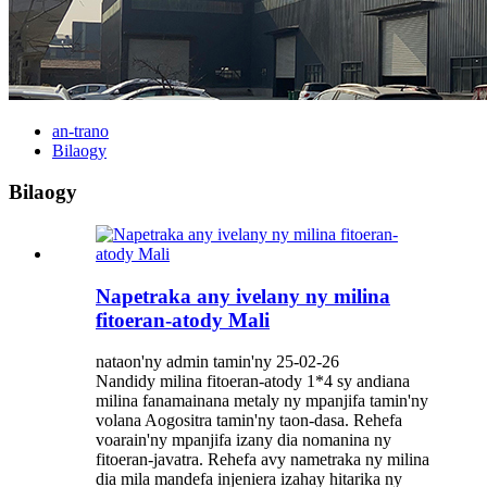
an-trano
Bilaogy
Bilaogy
Napetraka any ivelany ny milina
fitoeran-atody Mali
nataon'ny admin tamin'ny 25-02-26
Nandidy milina fitoeran-atody 1*4 sy andiana
milina fanamainana metaly ny mpanjifa tamin'ny
volana Aogositra tamin'ny taon-dasa. Rehefa
voarain'ny mpanjifa izany dia nomanina ny
fitoeran-javatra. Rehefa avy nametraka ny milina
dia mila mandefa injeniera izahay hitarika ny