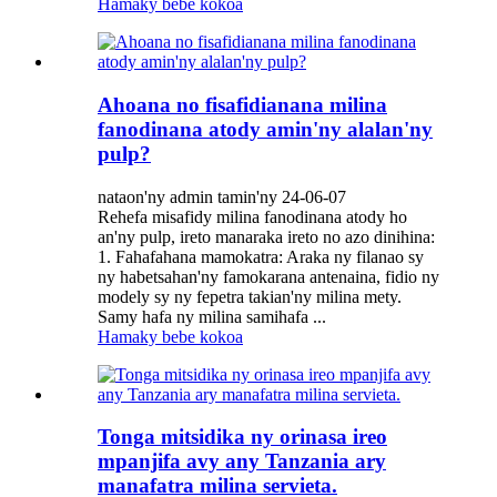
Hamaky bebe kokoa
Ahoana no fisafidianana milina
fanodinana atody amin'ny alalan'ny
pulp?
nataon'ny admin tamin'ny 24-06-07
Rehefa misafidy milina fanodinana atody ho
an'ny pulp, ireto manaraka ireto no azo dinihina:
1. Fahafahana mamokatra: Araka ny filanao sy
ny habetsahan'ny famokarana antenaina, fidio ny
modely sy ny fepetra takian'ny milina mety.
Samy hafa ny milina samihafa ...
Hamaky bebe kokoa
Tonga mitsidika ny orinasa ireo
mpanjifa avy any Tanzania ary
manafatra milina servieta.