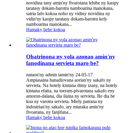
novidina tany amin'ny fivarotana lehibe ny kaopy
taratasy dokam-barotra namboarina manokana,
satria lafo kokoa noho ny vidiny novidina ny
vidin'ny kaopy taratasy dokam-barotra kely
namboarina manokana...
Hamaky bebe kokoa
Ohatrinona ny vola azonao amin'ny
fanodinana servieta maro be?
nataon'ny admin tamin'ny 24-05-17
Ampiasaina hanadiovana aorian'ny sakafo ny
servieta. Na hotely kintana dimy izany, na hotely
kintana efatra, na toeram-pivarotana sakafo eny
amoron-dalana, dia ilaina ny servieta. Be dia be
koa ny varotra servieta. Miely patrana ny
indostrian'ny sakafo, ary miaraka amin'ny
fivoarana, ny fanjifana...
Hamaky bebe kokoa