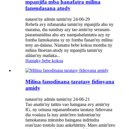
mpanjifa mba hanafatra milina
fanendasana atody
nataon'ny admin tamin'ny 24-06-29
Rehefa avy nifanaraka tamin'ny mpanjifa aho ny
maraina, dia nandray azy tao amin'ny seranam-
piaramanidina aho ary nampahafantatra azy ny
fomba famokarana sy ny fomba fiasan'ny milina
teny an-dalana. Nianatra bebe kokoa momba ny
milina fitoeran-atody ny mpanjifa tamin'ny
alàlan'ny mailaka...
Hamaky bebe kokoa
Milina fanodinana taratasy fidiovana
amidy
nataon'ny admin tamin'ny 24-06-21
Tao anatin'ny tatitra vao haingana avy amin'ny
IG, ny orinasa mpanamboatra taratasy fidiovana
dia voalaza fa iray amin'ireo indostrian'ny
famokarana mitombo haingana indrindra
eran'izao tontolo izao ankehitriny. Maro amin'ireo