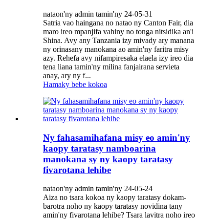
nataon'ny admin tamin'ny 24-05-31
Satria vao haingana no natao ny Canton Fair, dia
maro ireo mpanjifa vahiny no tonga nitsidika an'i
Shina. Avy any Tanzania izy mivady ary manana
ny orinasany manokana ao amin'ny faritra misy
azy. Rehefa avy nifampiresaka elaela izy ireo dia
tena liana tamin'ny milina fanjairana servieta
anay, ary ny f...
Hamaky bebe kokoa
Ny fahasamihafana misy eo amin'ny
kaopy taratasy namboarina
manokana sy ny kaopy taratasy
fivarotana lehibe
nataon'ny admin tamin'ny 24-05-24
Aiza no tsara kokoa ny kaopy taratasy dokam-
barotra noho ny kaopy taratasy novidina tany
amin'ny fivarotana lehibe? Tsara lavitra noho ireo