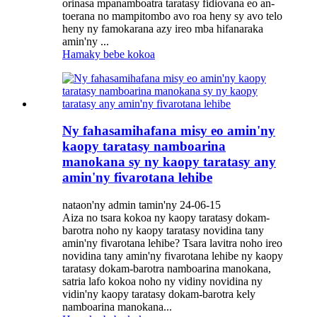
orinasa mpanamboatra taratasy fidiovana eo an-
toerana no mampitombo avo roa heny sy avo telo
heny ny famokarana azy ireo mba hifanaraka
amin'ny ...
Hamaky bebe kokoa
Ny fahasamihafana misy eo amin'ny
kaopy taratasy namboarina
manokana sy ny kaopy taratasy any
amin'ny fivarotana lehibe
nataon'ny admin tamin'ny 24-06-15
Aiza no tsara kokoa ny kaopy taratasy dokam-
barotra noho ny kaopy taratasy novidina tany
amin'ny fivarotana lehibe? Tsara lavitra noho ireo
novidina tany amin'ny fivarotana lehibe ny kaopy
taratasy dokam-barotra namboarina manokana,
satria lafo kokoa noho ny vidiny novidina ny
vidin'ny kaopy taratasy dokam-barotra kely
namboarina manokana...