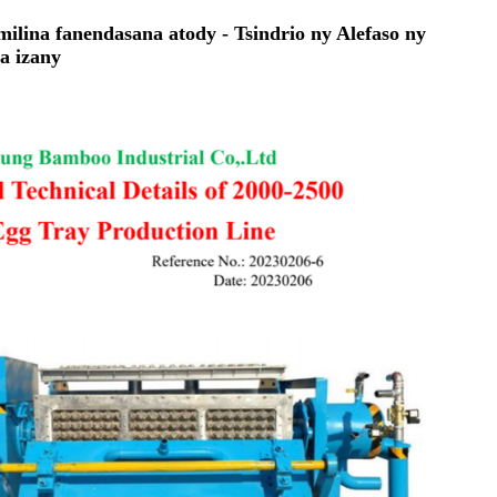
ilina fanendasana atody - Tsindrio ny Alefaso ny
a izany