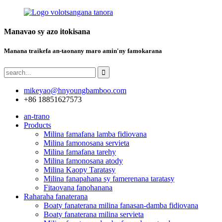
Manavao sy azo itokisana
Manana traikefa an-taonany maro amin'ny famokarana
mikeyao@hnyoungbamboo.com
+86 18851627573
an-trano
Products
Milina famafana lamba fidiovana
Milina famonosana servieta
Milina famafana tarehy
Milina famonosana atody
Milina Kaopy Taratasy
Milina fanapahana sy famerenana taratasy
Fitaovana fanohanana
Raharaha fanaterana
Boaty fanaterana milina fanasan-damba fidiovana
Boaty fanaterana milina servieta