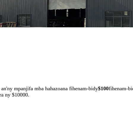
ho an'ny mpanjifa mba hahazoana fihenam-bidy
$100
fihenam-bi
ra ny $10000.