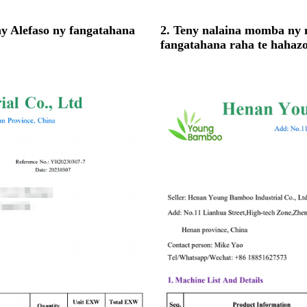
 ny Alefaso ny fangatahana
2. Teny nalaina momba ny mi
fangatahana raha te hahazo