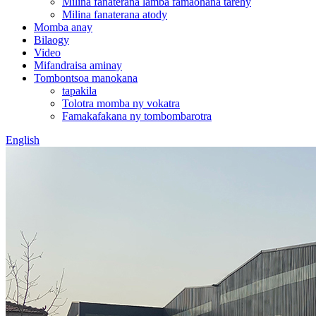
Milina fanaterana lamba famaohana tarehy
Milina fanaterana atody
Momba anay
Bilaogy
Video
Mifandraisa aminay
Tombontsoa manokana
tapakila
Tolotra momba ny vokatra
Famakafakana ny tombombarotra
English