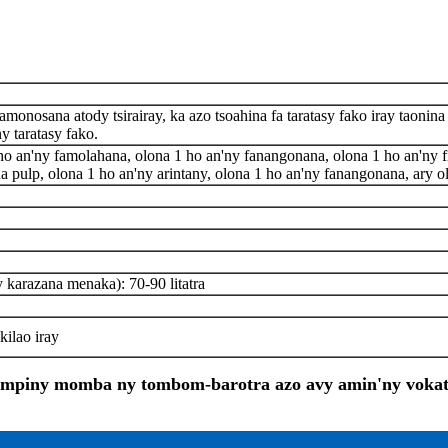
amonosana atody tsirairay, ka azo tsoahina fa taratasy fako iray taon
y taratasy fako.
ho an'ny famolahana, olona 1 ho an'ny fanangonana, olona 1 ho an'ny f
a pulp, olona 1 ho an'ny arintany, olona 1 ho an'ny fanangonana, ary 
y karazana menaka): 70-90 litatra
ilao iray
ampiny momba ny tombom-barotra azo avy amin'ny vokatr