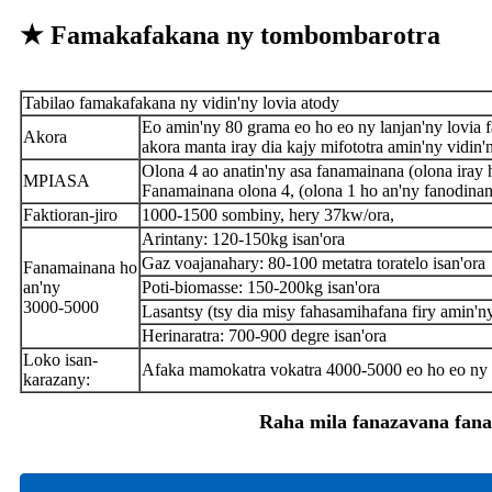
★ Famakafakana ny tombombarotra
Tabilao famakafakana ny vidin'ny lovia atody
Eo amin'ny 80 grama eo ho eo ny lanjan'ny lovia f
Akora
akora manta iray dia kajy mifototra amin'ny vidin'n
Olona 4 ao anatin'ny asa fanamainana (olona iray 
MPIASA
Fanamainana olona 4, (olona 1 ho an'ny fanodinan
Faktioran-jiro
1000-1500 sombiny, hery 37kw/ora,
Arintany: 120-150kg isan'ora
Gaz voajanahary: 80-100 metatra toratelo isan'ora
Fanamainana ho
an'ny
Poti-biomasse: 150-200kg isan'ora
3000-5000
Lasantsy (tsy dia misy fahasamihafana firy amin'n
Herinaratra: 700-900 degre isan'ora
Loko isan-
Afaka mamokatra vokatra 4000-5000 eo ho eo ny k
karazany:
Raha mila fanazavana fan