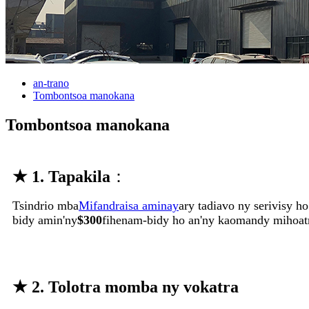
an-trano
Tombontsoa manokana
Tombontsoa manokana
★ 1. Tapakila
：
Tsindrio mba
Mifandraisa aminay
ary tadiavo ny serivisy 
bidy amin'ny
$300
fihenam-bidy ho an'ny kaomandy mihoat
★ 2. Tolotra momba ny vokatra