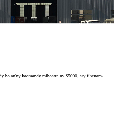
dy ho an'ny kaomandy mihoatra ny $5000, ary fihenam-