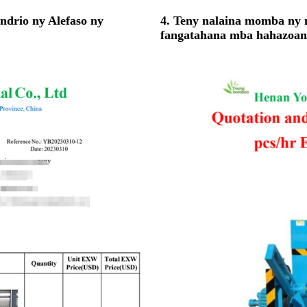
ndrio ny Alefaso ny
4. Teny nalaina momba ny m
fangatahana mba hahazoan