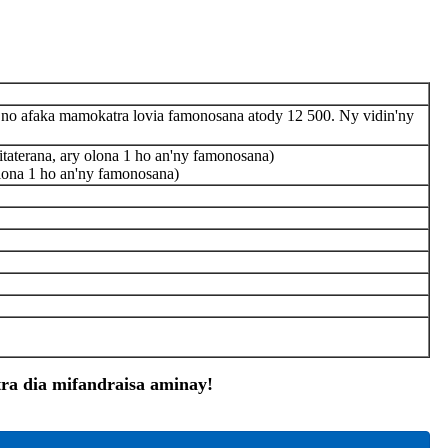
ina no afaka mamokatra lovia famonosana atody 12 500. Ny vidin'ny
itaterana, ary olona 1 ho an'ny famonosana)
olona 1 ho an'ny famonosana)
a dia mifandraisa aminay!