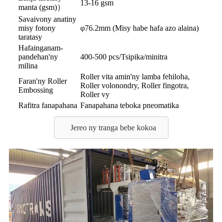
13-16 gsm
manta (gsm)
）
Savaivony anatiny
misy fotony
φ76.2mm (Misy habe hafa azo alaina)
taratasy
Hafainganam-
pandehan'ny
400-500 pcs/Tsipika/minitra
milina
Roller vita amin'ny lamba fehiloha,
Faran'ny Roller
Roller volonondry, Roller fingotra,
Embossing
Roller vy
Rafitra fanapahana
Fanapahana teboka pneomatika
Jereo ny tranga bebe kokoa