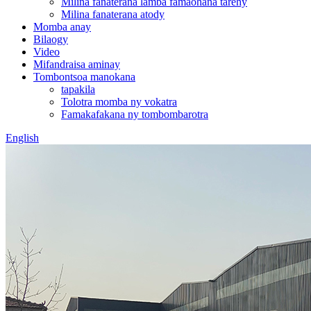
Milina fanaterana lamba famaohana tarehy
Milina fanaterana atody
Momba anay
Bilaogy
Video
Mifandraisa aminay
Tombontsoa manokana
tapakila
Tolotra momba ny vokatra
Famakafakana ny tombombarotra
English