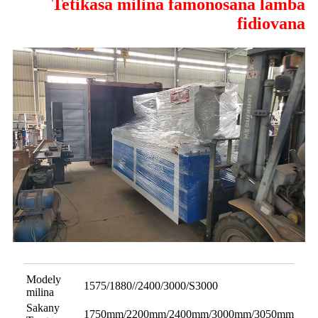
Tetikasa milina famonosana lamba
fidiovana
Modely
1575/1880//2400/3000/S3000
milina
Sakany
1750mm/2200mm/2400mm/3000mm/3050mm