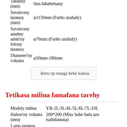
Taratasy
fara-fahabetsany
(mm)
Savaivony
taratasy
φ1150mm (Farito azafady)
(mm)
Savaivony
anatiny
amin'ny
φ76mm (Farito azafady)
fotony
taratasy
Diameter'ny
φ50mm-180mm
vokatra
Jereo ny tranga bebe kokoa
Tetikasa milina famafana tarehy
Modely milina
YB-2L/3L/4L/5L/6L/7L/10L
Haben'ny vokatra
200*200 (Misy habe hafa azo
(mm)
isafidianana)
Lanja taratasy