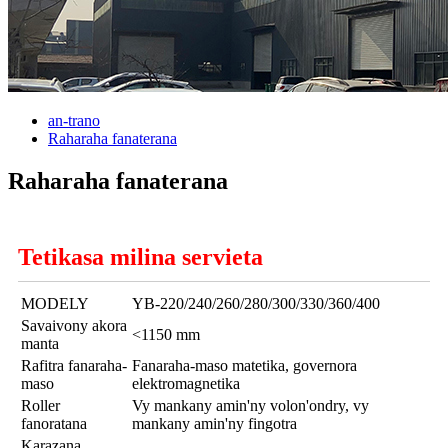
an-trano
Raharaha fanaterana
Raharaha fanaterana
Tetikasa milina servieta
MODELY
YB-220/240/260/280/300/330/360/400
Savaivony akora
<1150 mm
manta
Rafitra fanaraha-
Fanaraha-maso matetika, governora
maso
elektromagnetika
Roller
Vy mankany amin'ny volon'ondry, vy
fanoratana
mankany amin'ny fingotra
Karazana