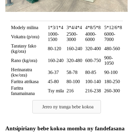
Modely milina
1*3/1*4
3*4/4*4
4*8/5*8
5*12/6*8
1000-
2500-
4000-
6000-
Vokatra (p/ora)
1500
3000
6000
7000
Taratasy fako
80-120
160-240
320-400
480-560
(kg/ora)
900-
Rano (kg/ora)
160-240
320-480
600-750
1050
Herinaratra
36-37
58-78
80-85
90-100
(kw/ora)
Faritra atrikasa
45-80
80-100
100-140
180-250
Faritra
Tsy mila
216
216-238
260-300
fanamainana
Jereo ny tranga bebe kokoa
Antsipiriany bebe kokoa momba ny fandefasana