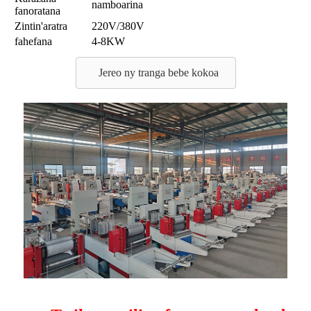
namboarina
fanoratana
Zintin'aratra
220V/380V
fahefana
4-8KW
Jereo ny tranga bebe kokoa