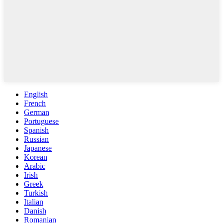
English
French
German
Portuguese
Spanish
Russian
Japanese
Korean
Arabic
Irish
Greek
Turkish
Italian
Danish
Romanian