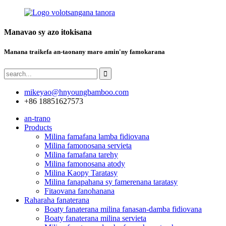
Manavao sy azo itokisana
Manana traikefa an-taonany maro amin'ny famokarana
mikeyao@hnyoungbamboo.com
+86 18851627573
an-trano
Products
Milina famafana lamba fidiovana
Milina famonosana servieta
Milina famafana tarehy
Milina famonosana atody
Milina Kaopy Taratasy
Milina fanapahana sy famerenana taratasy
Fitaovana fanohanana
Raharaha fanaterana
Boaty fanaterana milina fanasan-damba fidiovana
Boaty fanaterana milina servieta