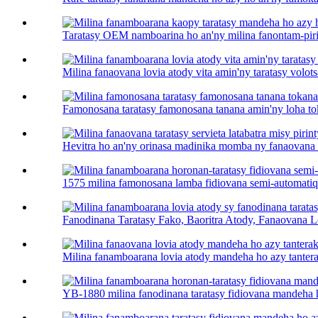
Taratasy OEM namboarina ho an'ny milina fanontam-pirin
Milina fanaovana lovia atody vita amin'ny taratasy volot
Famonosana taratasy famonosana tanana amin'ny loha tok
Hevitra ho an'ny orinasa madinika momba ny fanaovana se
1575 milina famonosana lamba fidiovana semi-automatiq
Fanodinana Taratasy Fako, Baoritra Atody, Fanaovana Lo
Milina fanamboarana lovia atody mandeha ho azy tanteraka
YB-1880 milina fanodinana taratasy fidiovana mandeha h