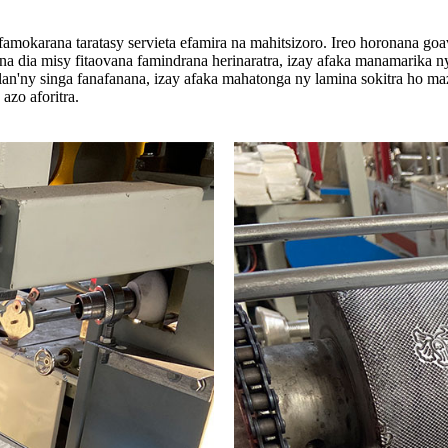
karana taratasy servieta efamira na mahitsizoro. Ireo horonana goav
ilina dia misy fitaovana famindrana herinaratra, izay afaka manamarika 
lan'ny singa fanafanana, izay afaka mahatonga ny lamina sokitra ho ma
azo aforitra.