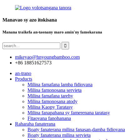
Manavao sy azo itokisana
Manana traikefa an-taonany maro amin'ny famokarana
mikeyao@hnyoungbamboo.com
+86 18851627573
an-trano
Products
Milina famafana lamba fidiovana
Milina famonosana servieta
Milina famafana tarehy
Milina famonosana atody
Milina Kaopy Taratasy
Milina fanapahana sy famerenana taratasy
Fitaovana fanohanana
Raharaha fanaterana
Boaty fanaterana milina fanasan-damba fidiovana
Boaty fanaterana milina servieta