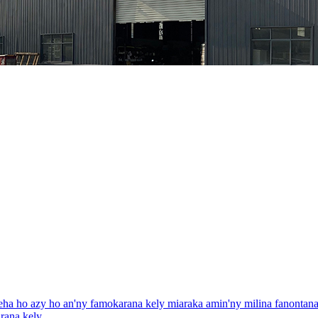
ana kely...