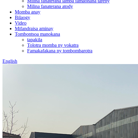
Milina fanaterana lamba famaohana tarehy
Milina fanaterana atody
Momba anay
Bilaogy
Video
Mifandraisa aminay
Tombontsoa manokana
tapakila
Tolotra momba ny vokatra
Famakafakana ny tombombarotra
English