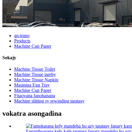
an-trano
Products
Machine Cup Paper
Sokajy
Machine Tissue Toilet
Machine Tissue tarehy
Machine Tissue Napkin
Masinina Egg Tray
Machine Cup Paper
Fitaovana fanohanana
Machine slitting sy rewinding taratasy
vokatra asongadina
Fanamboarana kely kafe taratasy fanary mandeha ho azy 