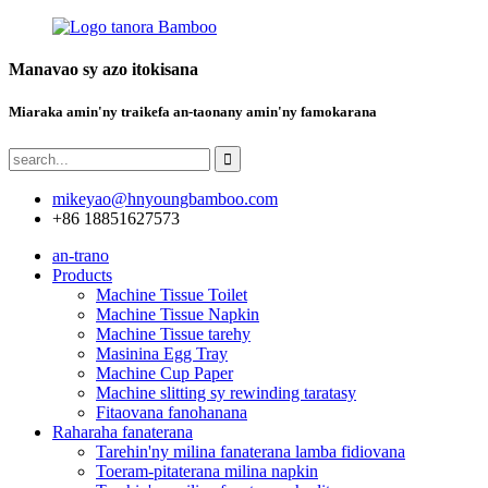
Manavao sy azo itokisana
Miaraka amin'ny traikefa an-taonany amin'ny famokarana
mikeyao@hnyoungbamboo.com
+86 18851627573
an-trano
Products
Machine Tissue Toilet
Machine Tissue Napkin
Machine Tissue tarehy
Masinina Egg Tray
Machine Cup Paper
Machine slitting sy rewinding taratasy
Fitaovana fanohanana
Raharaha fanaterana
Tarehin'ny milina fanaterana lamba fidiovana
Toeram-pitaterana milina napkin