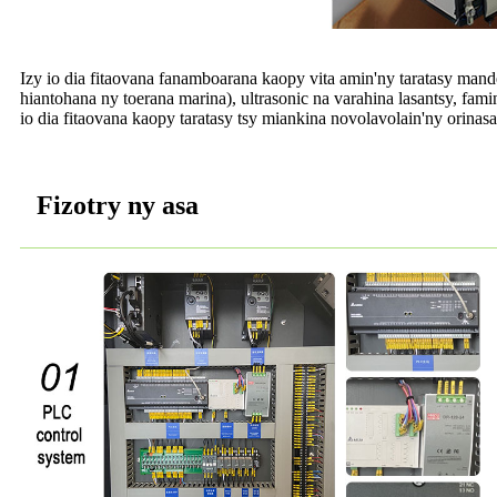
Izy io dia fitaovana fanamboarana kaopy vita amin'ny taratasy man
hiantohana ny toerana marina), ultrasonic na varahina lasantsy, fa
io dia fitaovana kaopy taratasy tsy miankina novolavolain'ny orina
Fizotry ny asa