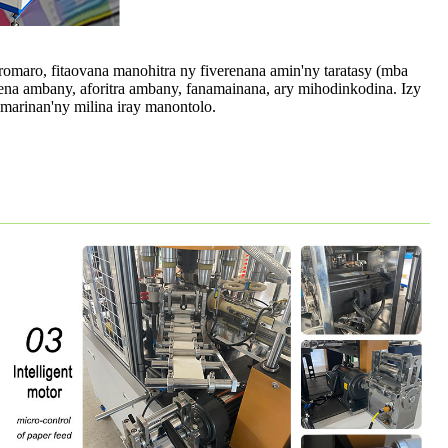
romaro, fitaovana manohitra ny fiverenana amin'ny taratasy (mba
osena ambany, aforitra ambany, fanamainana, ary mihodinkodina. Izy
amarinan'ny milina iray manontolo.