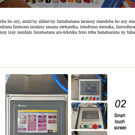
deha ho azy, amin'ny alàlan'ny famahanana taratasy mandeha ho azy ma
mindrana fantsona taratasy tanana mekanika, tsindrona menaka, fanosih
sanay izay nandalo fanatsarana ara-teknika feno mba hanatsarana ny fah