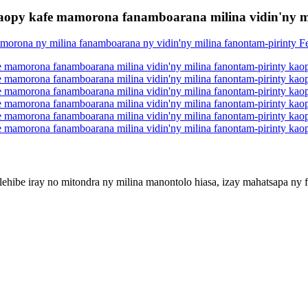
aopy kafe mamorona fanamboarana milina vidin'ny mi
hibe iray no mitondra ny milina manontolo hiasa, izay mahatsapa ny fam