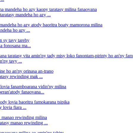
ratasy mandeha ho azy ...
ndeha ho azy ...
ha fonosana ma...
n'ny tavy ...
tasy rewinding mak ...
oeran'atody fanaovana...
ovia fiara ...
atasy manao rewinding ...