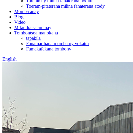
Tarehin'ny milina fanaterana hoditra
Toeram-pitaterana milina fanaterana atody
Momba anay
Blog
Video
Mifandraisa aminay
Tombontsoa manokana
tapakila
Fanamarihana momba ny vokatra
Famakafakana tombony
English