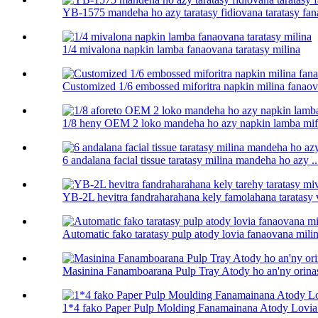
YB-1575 mandeha ho azy taratasy fidiovana taratasy fana
1/4 mivalona napkin lamba fanaovana taratasy milina
Customized 1/6 embossed miforitra napkin milina fanao
1/8 heny OEM 2 loko mandeha ho azy napkin lamba mifor
6 andalana facial tissue taratasy milina mandeha ho azy ..
YB-2L hevitra fandraharahana kely famolahana taratasy vi
Automatic fako taratasy pulp atody lovia fanaovana milina
Masinina Fanamboarana Pulp Tray Atody ho an'ny orina
1*4 fako Paper Pulp Molding Fanamainana Atody Lovia 