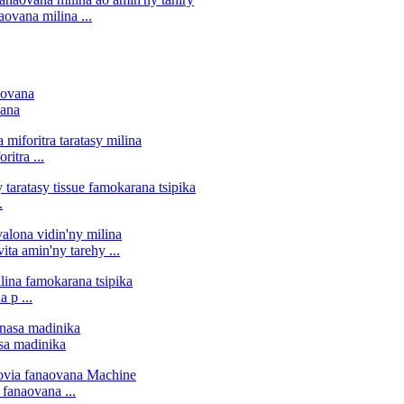
ovana milina ...
vana
itra ...
.
ta amin'ny tarehy ...
 p ...
sa madinika
fanaovana ...