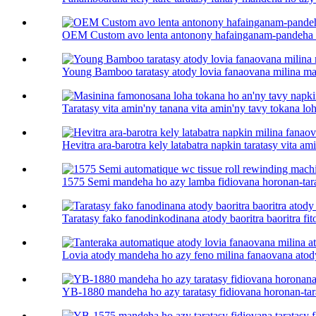
OEM Custom avo lenta antonony hafainganam-pandeha ta
Young Bamboo taratasy atody lovia fanaovana milina ma
Taratasy vita amin'ny tanana vita amin'ny tavy tokana lo
Hevitra ara-barotra kely latabatra napkin taratasy vita ami
1575 Semi mandeha ho azy lamba fidiovana horonan-tara
Taratasy fako fanodinkodinana atody baoritra baoritra fit
Lovia atody mandeha ho azy feno milina fanaovana atody l
YB-1880 mandeha ho azy taratasy fidiovana horonan-tar