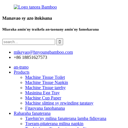
Manavao sy azo itokisana
Miaraka amin'ny traikefa an-taonany amin'ny famokarana
mikeyao@hnyoungbamboo.com
+86 18851627573
an-trano
Products
Machine Tissue Toilet
Machine Tissue Napkin
Machine Tissue tarehy
Masinina Egg Tray
Machine Cup Paper
Machine slitting sy rewinding taratasy
Fitaovana fanohanana
Raharaha fanaterana
Tarehin'ny milina fanaterana lamba fidiovana
Toeram-pitaterana milina napkin