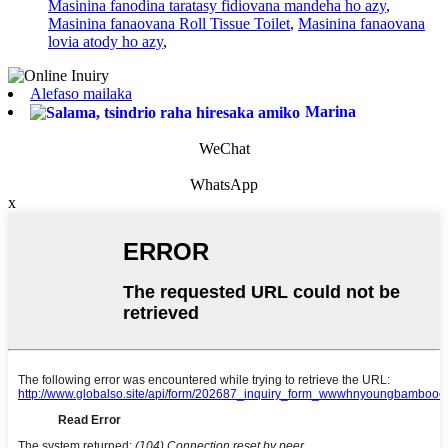
Masinina fanodina taratasy fidiovana mandeha ho azy
,
Masinina fanaovana Roll Tissue Toilet
,
Masinina fanaovana
lovia atody ho azy
,
Alefaso mailaka
Marina
WeChat
WhatsApp
x