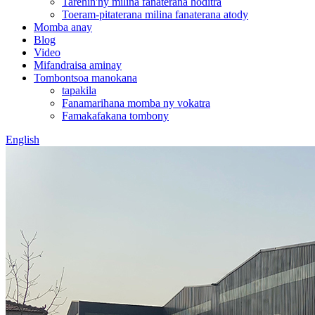
Tarehin'ny milina fanaterana hoditra
Toeram-pitaterana milina fanaterana atody
Momba anay
Blog
Video
Mifandraisa aminay
Tombontsoa manokana
tapakila
Fanamarihana momba ny vokatra
Famakafakana tombony
English