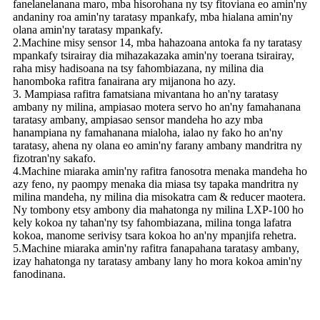
fanelanelanana maro, mba hisorohana ny tsy fitoviana eo amin'ny
andaniny roa amin'ny taratasy mpankafy, mba hialana amin'ny
olana amin'ny taratasy mpankafy.
2.Machine misy sensor 14, mba hahazoana antoka fa ny taratasy
mpankafy tsirairay dia mihazakazaka amin'ny toerana tsirairay,
raha misy hadisoana na tsy fahombiazana, ny milina dia
hanomboka rafitra fanairana ary mijanona ho azy.
3. Mampiasa rafitra famatsiana mivantana ho an'ny taratasy
ambany ny milina, ampiasao motera servo ho an'ny famahanana
taratasy ambany, ampiasao sensor mandeha ho azy mba
hanampiana ny famahanana mialoha, ialao ny fako ho an'ny
taratasy, ahena ny olana eo amin'ny farany ambany mandritra ny
fizotran'ny sakafo.
4.Machine miaraka amin'ny rafitra fanosotra menaka mandeha ho
azy feno, ny paompy menaka dia miasa tsy tapaka mandritra ny
milina mandeha, ny milina dia misokatra cam & reducer maotera.
Ny tombony etsy ambony dia mahatonga ny milina LXP-100 ho
kely kokoa ny tahan'ny tsy fahombiazana, milina tonga lafatra
kokoa, manome serivisy tsara kokoa ho an'ny mpanjifa rehetra.
5.Machine miaraka amin'ny rafitra fanapahana taratasy ambany,
izay hahatonga ny taratasy ambany lany ho mora kokoa amin'ny
fanodinana.