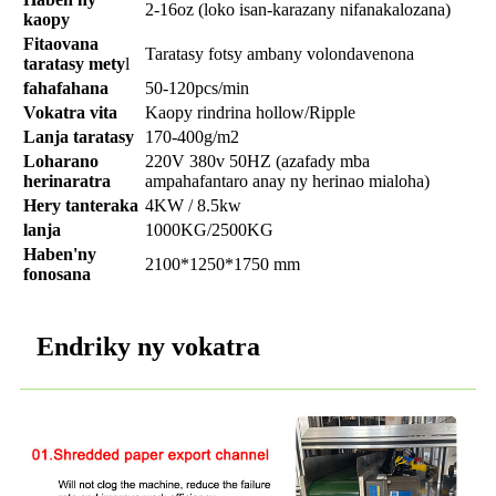
2-16oz (loko isan-karazany nifanakalozana)
kaopy
Fitaovana
Taratasy fotsy ambany volondavenona
taratasy mety
l
fahafahana
50-120pcs/min
Vokatra vita
Kaopy rindrina hollow/Ripple
Lanja taratasy
170-400g/m2
Loharano
220V 380v 50HZ (azafady mba
herinaratra
ampahafantaro anay ny herinao mialoha)
Hery tanteraka
4KW / 8.5kw
lanja
1000KG/2500KG
Haben'ny
2100*1250*1750 mm
fonosana
Endriky ny vokatra