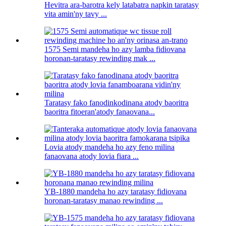
Hevitra ara-barotra kely latabatra napkin taratasy
vita amin'ny tavy ...
1575 Semi mandeha ho azy lamba fidiovana
horonan-taratasy rewinding mak ...
Taratasy fako fanodinkodinana atody baoritra
baoritra fitoeran'atody fanaovana...
Lovia atody mandeha ho azy feno milina
fanaovana atody lovia fiara ...
YB-1880 mandeha ho azy taratasy fidiovana
horonan-taratasy manao rewinding ...