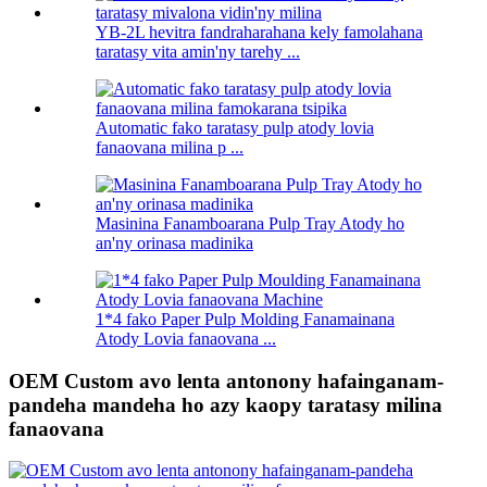
YB-2L hevitra fandraharahana kely famolahana
taratasy vita amin'ny tarehy ...
Automatic fako taratasy pulp atody lovia
fanaovana milina p ...
Masinina Fanamboarana Pulp Tray Atody ho
an'ny orinasa madinika
1*4 fako Paper Pulp Molding Fanamainana
Atody Lovia fanaovana ...
OEM Custom avo lenta antonony hafainganam-
pandeha mandeha ho azy kaopy taratasy milina
fanaovana