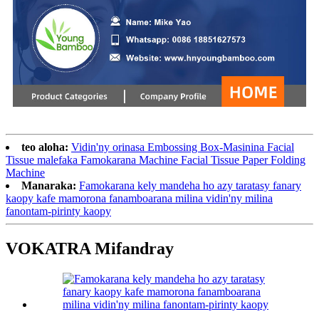
teo aloha:
Vidin'ny orinasa Embossing Box-Masinina Facial
Tissue malefaka Famokarana Machine Facial Tissue Paper Folding
Machine
Manaraka:
Famokarana kely mandeha ho azy taratasy fanary
kaopy kafe mamorona fanamboarana milina vidin'ny milina
fanontam-pirinty kaopy
VOKATRA Mifandray