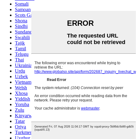
Somali
Samoan
Scots Gaelic
Shona
Sindhi
Sundanese
Swahili
Tajik
Tamil
Telugu
Thai
Ukrainian
Urdu
Uzbek
Vietnamese
Welsh
Xhosa
Yiddish
Yoruba
Zulu
Kinyarwanda
Tatar
Oriya
Turkmen
Uyghur