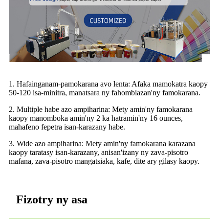
1. Hafainganam-pamokarana avo lenta: Afaka mamokatra kaopy
50-120 isa-minitra, manatsara ny fahombiazan'ny famokarana.
2. Multiple habe azo ampiharina: Mety amin'ny famokarana
kaopy manomboka amin'ny 2 ka hatramin'ny 16 ounces,
mahafeno fepetra isan-karazany habe.
3. Wide azo ampiharina: Mety amin'ny famokarana karazana
kaopy taratasy isan-karazany, anisan'izany ny zava-pisotro
mafana, zava-pisotro mangatsiaka, kafe, dite ary gilasy kaopy.
Fizotry ny asa